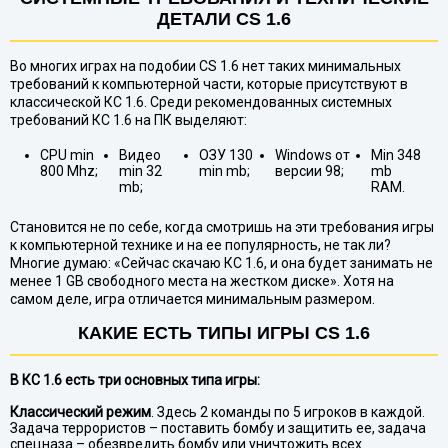
ДЕТАЛИ CS 1.6
Во многих играх на подобии CS 1.6 нет таких минимальных
требований к компьютерной части, которые присутствуют в
классической КС 1.6. Среди рекомендованных системных
требований КС 1.6 на ПК выделяют:
CPU min
Видео
ОЗУ 130
Windows от
Min 348
800 Mhz;
min 32
min mb;
версии 98;
mb
mb;
RAM.
Становится не по себе, когда смотришь на эти требования игры
к компьютерной технике и на ее популярность, не так ли?
Многие думаю: «Сейчас скачаю КС 1.6, и она будет занимать не
менее 1 GB свободного места на жестком диске». Хотя на
самом деле, игра отличается минимальным размером.
КАКИЕ ЕСТЬ ТИПЫ ИГРЫ CS 1.6
В КС 1.6 есть три основных типа игры:
Классический режим
. Здесь 2 команды по 5 игроков в каждой.
Задача террористов – поставить бомбу и защитить ее, задача
спецназа – обезвредить бомбу или уничтожить всех