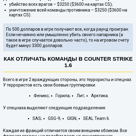
убийство всех врагов – $3250 ($3600 на картах CS);
уничтожение всей команды противника – $3250 ($3600 на
картах CS).
По 500 долларов в игре получают все, когда раунд проигран.
Если нечаянно или умышленно убить своего напарника (а
такое в игре случается довольно часто), то на игровом счету
будет минус 3300 долларов.
КАК ОТЛИЧАТЬ КОМАНДЫ В COUNTER STRIKE
1.6
Всего в игре 2 враждующих стороны, это террористы и спецназ.
У террористов есть свои боевые группировки:
Феникс;
Горила;
Лит;
Арктика.
У спецназа выделяют следующие подразделения:
SAS;
GSG-9;
GIGN;
SEAL Team 6.
Каждая из фракций отличается своим внешним обликом. Все