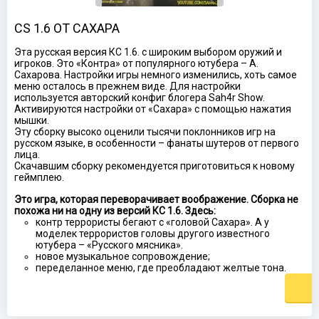
CS 1.6 ОТ САХАРА
Эта русская версия КС 1.6. с широким выбором оружий и
игроков. Это «Контра» от популярного ютубера – А.
Сахарова. Настройки игры немного изменились, хоть самое
меню осталось в прежнем виде. Для настройки
используется авторский конфиг блогера Sah4r Show.
Активируются настройки от «Сахара» с помощью нажатия
мышки.
Эту сборку высоко оценили тысячи поклонников игр на
русском языке, в особенности – фанаты шутеров от первого
лица.
Скачавшим сборку рекомендуется приготовиться к новому
геймплею.
Это игра, которая переворачивает воображение. Сборка не
похожа ни на одну из версий КС 1.6. Здесь:
контр террористы бегают с «головой Сахара». А у
моделек террористов головы другого известного
ютубера – «Русского мясника».
новое музыкальное сопровождение;
переделанное меню, где преобладают желтые тона.