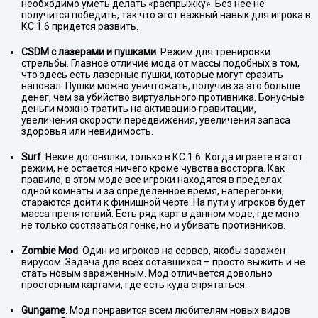
необходимо уметь делать «распрыжку». Без нее не
получится победить, так что этот важный навык для игрока в
КС 1.6 придется развить.
CSDM с лазерами и пушками
. Режим для тренировки
стрельбы. Главное отличие мода от массы подобных в том,
что здесь есть лазерные пушки, которые могут сразить
наповал. Пушки можно уничтожать, получив за это больше
денег, чем за убийство виртуального противника. Бонусные
деньги можно тратить на активацию гравитации,
увеличения скорости передвижения, увеличения запаса
здоровья или невидимость.
Surf
. Некие догонялки, только в КС 1.6. Когда играете в этот
режим, не остается ничего кроме чувства восторга. Как
правило, в этом моде все игроки находятся в пределах
одной комнаты и за определенное время, наперегонки,
стараются дойти к финишной черте. На пути у игроков будет
масса препятствий. Есть ряд карт в данном моде, где моно
не только состязаться гонке, но и убивать противников.
Zombie Mod
. Один из игроков на сервер, якобы заражен
вирусом. Задача для всех оставшихся – просто выжить и не
стать новым зараженным. Мод отличается довольно
просторным картами, где есть куда спрятаться.
Gungame
. Мод понравится всем любителям новых видов