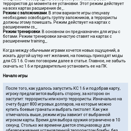
террористов до момента ее установки. Этот режим действует
на всех картах расширения de_.
Режим с заложниками
. В этом варианте игры спецназу
необходимо освободить группу заложников, а террористы
должны этому помешать. Режим действует на картах с
расширением cs_.
Режим тренировки
. В основном он предназначен для игры с
ботами. Режим тренировки зачастую ставят на картах с
расширением training_.
Когда между обычными играми хочется новых ощущений, а
искать другой шутер нет желания, на помощь приходят моды
для CS 1.6. О них поговорим далее в статье. Главное, не забыть
скачать кс 1.6 и предварительно установить ее на ПК.
Начало игры
После того, как удалось запустить КС 1.6 и подобрав карту,
игроку предлагается выбрать сторону, за которою он
заступит: террористы или контр террористы. Изначально на
счету будет 800 игровых долларов, на которые можно
купить боевые гранаты и выбрать пистолет. Как уже
отмечалось выше, режим игры зависит от выбранной
игроком карты. Время для выбора оружия ограничено в 10
секунд. Столько же времени дается спецназовцу для
обезвреживания установленной террористом бомбы, без