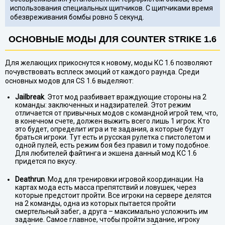
использования специальных щипчиков. С щипчиками время
обезвреживания бомбы ровно 5 секунд.
ОСНОВНЫЕ МОДЫ ДЛЯ COUNTER STRIKE 1.6
Для желающих прикоснутся к новому, моды КС 1.6 позволяют
почувствовать всплеск эмоций от каждого раунда. Среди
основных модов для CS 1.6 выделяют:
Jailbreak
. Этот мод разбивает враждующие стороны на 2
команды: заключенных и надзирателей. Этот режим
отличается от привычных модов с командной игрой тем, что,
в конечном счете, должен выжить всего лишь 1 игрок. Кто
это будет, определит игра и те задания, а которые будут
браться игроки. Тут есть и русская рулетка с пистолетом и
одной пулей, есть режим боя без правил и тому подобное.
Для любителей файтинга и экшена данный мод КС 1.6
придется по вкусу.
Deathrun
. Мод для тренировки игровой координации. На
картах мода есть масса препятствий и ловушек, через
которые предстоит пройти. Все игроки на сервере делятся
на 2 команды, одна из которых пытается пройти
смертельный забег, а друга – максимально усложнить им
задание. Самое главное, чтобы пройти задание, игроку