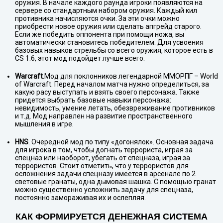
оружия. В начале каждого раунда игроки появляются на
сервере со стандартным набором оружия. Каждый кил
противника начисляются очки. За эти очки можно
приобрести новое оружия или сделать апгрейд старого.
Если же победить оппонента при помощи ножа, вы
автоматически становитесь победителем. Для усвоения
базовых навыков стрельбы со всего оружия, которое есть в
CS 1.6, этот мод подойдет лучше всего.
Warcraft
.Мод для поклонников легендарной ММОРПГ – World
of Warcraft. Перед началом матча нужно определиться, за
какую расу выступать и взять своего персонажа. Также
придется выбрать базовые навыки персонажа:
невидимость, умение летать, обезвреживание противников
и т.д. Мод направлен на развитие пространственного
мышления в игре.
HNS
. Очередной мод по типу «догонялок». Основная задача
для игрока в том, чтобы догнать террориста, играя за
спецназ или наоборот, убегать от спецназа, играя за
террористов. Стоит отметить, что у террористов для
осложнения задачи спецназу имеется в арсенале по 2
световые гранаты, одна дымовая шашка. С помощью гранат
можно существенно усложнить задачу для спецназа,
постоянно замораживая их и ослепляя.
КАК ФОРМИРУЕТСЯ ДЕНЕЖНАЯ СИСТЕМА