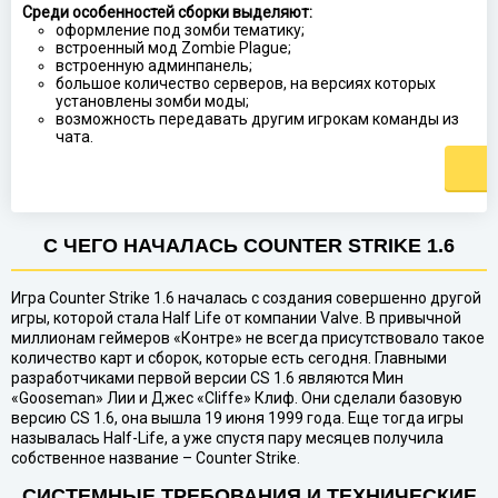
Среди особенностей сборки выделяют:
оформление под зомби тематику;
встроенный мод Zombie Plague;
встроенную админпанель;
большое количество серверов, на версиях которых
установлены зомби моды;
возможность передавать другим игрокам команды из
чата.
С ЧЕГО НАЧАЛАСЬ COUNTER STRIKE 1.6
Игра Counter Strike 1.6 началась с создания совершенно другой
игры, которой стала Half Life от компании Valve. В привычной
миллионам геймеров «Контре» не всегда присутствовало такое
количество карт и сборок, которые есть сегодня. Главными
разработчиками первой версии CS 1.6 являются Мин
«Gooseman» Лии и Джес «Cliffe» Клиф. Они сделали базовую
версию CS 1.6, она вышла 19 июня 1999 года. Еще тогда игры
называлась Half-Life, а уже спустя пару месяцев получила
собственное название – Counter Strike.
СИСТЕМНЫЕ ТРЕБОВАНИЯ И ТЕХНИЧЕСКИЕ