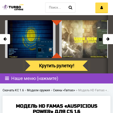
Крутить рулетку!
Наше меню (нажмите)
Скачать КС 1.6
»
Модели оружия
»
Скины «famas»
»
Модель HD Famas «Auspicious Power» для CS 1.6
МОДЕЛЬ HD FAMAS «AUSPICIOUS
POWER» ДЛЯ CS 1.6