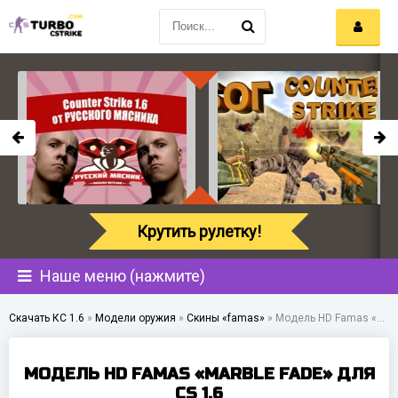
Крутить рулетку!
Наше меню (нажмите)
Скачать КС 1.6
»
Модели оружия
»
Скины «famas»
»
Модель HD Famas «Marble Fade» для CS 1.6
МОДЕЛЬ HD FAMAS «MARBLE FADE» ДЛЯ
CS 1.6