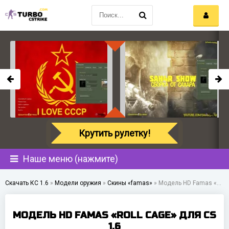
Крутить рулетку!
Наше меню (нажмите)
Скачать КС 1.6
»
Модели оружия
»
Скины «famas»
»
Модель HD Famas «Roll Cage» для CS 1.6
МОДЕЛЬ HD FAMAS «ROLL CAGE» ДЛЯ CS
1.6