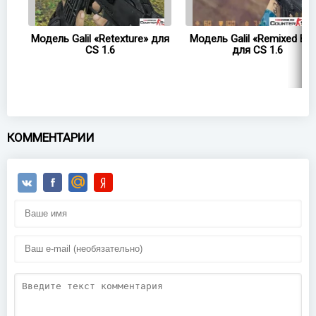
lil
Модель Galil «Retexture» для
Модель Galil «Remixed Blu
CS 1.6
для CS 1.6
КОММЕНТАРИИ