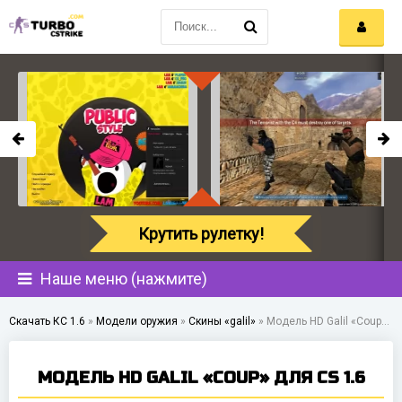
Крутить рулетку!
Наше меню (нажмите)
Скачать КС 1.6
»
Модели оружия
»
Скины «galil»
»
Модель HD Galil «Coup» для CS 1.6
МОДЕЛЬ HD GALIL «COUP» ДЛЯ CS 1.6