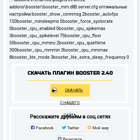
addons\booster\booster_mm.dll
В server.cfg оптимальные
настройки:
booster_show_connmsg 2
booster_autofps
150
booster_minsleepms 5
booster_force_systicrate
0
booster_cpu_enabled 0
booster_cpu_spikemax
3
booster_cpu_spikelevel 75
booster_cpu_floor
50
booster_cpu_mminc 2
booster_cpu_quiettime
300
booster_cpu_mmmin 3
booster_cpu_mmmax
8
booster_lite_mode 3
booster_lite_extra_sleep_frequency 0
СКАЧАТЬ ПЛАГИН BOOSTER 2.40
СКАЧАТЬ
С НАШЕГО
САЙТА
Расскажите друзьям в соц.сетях
Facebook
Twitter
Мой мир
Вконтакте