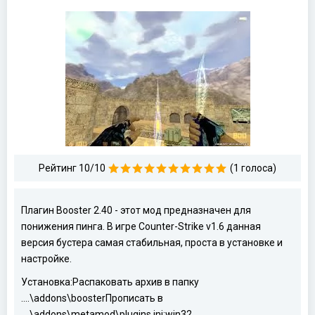
Рейтинг 10/10
(1 голоса)
Плагин Booster 2.40 - этот мод предназначен для
понижения пинга. В игре Counter-Strike v1.6 д
анная
версия бустера самая стабильная, проста в установке и
настройке.
Установка:
Распаковать архив в папку
....\addons\booster
Прописать в
....\addons\metamod\plugins.ini:
win32