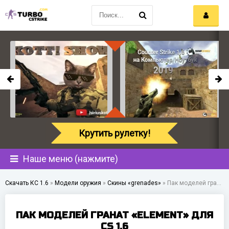
Крутить рулетку!
Наше меню (нажмите)
Скачать КС 1.6
»
Модели оружия
»
Скины «grenades»
»
Пак моделей гранат «Element» для CS 1.6
ПАК МОДЕЛЕЙ ГРАНАТ «ELEMENT» ДЛЯ
CS 1.6