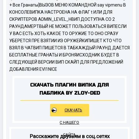
+ Все Гранаты]
ВЫЗОВ МЕНЮ КОМАНДНОЙ say vipmenu В
КОНСОЛЕ
ВИПКА НАСТРОЕНА НА ФЛАГ t ИЛИ ДЛЯ
СКРИПТЕРОВ ADMIN_LEVEL_H
ВИП ДОСТУПНА СО 2
РАУНДА
МЕРТВЫЙ НЕ МОЖЕТ ПОЛЬЗОВАТЬСЯ ВИП
ЕСЛИ
У ВАС ЕСТЬ ХОТЬ КАКОЕ ТО ОРУЖИЕ ТО ОНО СРАЗУ
УБЕРЕТСЯ ПРЕ ВЗЯТИИ ИЗ ОРУЖЕЙКИ
ПИШЕТ КТО ЧТО
ВЗЯЛ В ЧАТ
ВИП ПИШЕТСЯ В ТАБ
КАЖДЫЙ РАУНД ДАЕТСЯ
БЕСПЛАТНЫЕ ГРАНАТЫ И БРОНЯ
ИСХОДНИК БУДЕТ В
СЛЕДУЮЩЕЙ ВЕРСИИ ВИП
СКАЙП ДЛЯ ПРЕДЛОЖЕНИЙ
ДОБАВЛЕНИЯ
EVI1NICE
СКАЧАТЬ ПЛАГИН ВИПКА ДЛЯ
ПАБЛИКА BY ZLOY-DED
СКАЧАТЬ
С НАШЕГО
САЙТА
Расскажите друзьям в соц.сетях