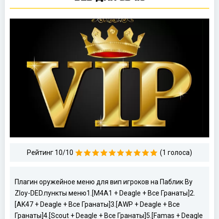
Рейтинг 10/10
(1 голоса)
Плагин оружейное меню для вип игроков на Паблик By
Zloy-DED.
пункты меню
1.[M4A1 + Deagle + Все Гранаты]
2.
[AK47 + Deagle + Все Гранаты]
3.[AWP + Deagle + Все
Гранаты]
4.[Scout + Deagle + Все Гранаты]
5.[Famas + Deagle