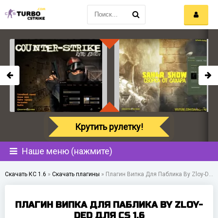
Крутить рулетку!
Наше меню (нажмите)
Скачать КС 1.6
»
Скачать плагины
»
Плагин Випка Для Паблика By Zloy-DED для CS 1.6
ПЛАГИН ВИПКА ДЛЯ ПАБЛИКА BY ZLOY-
DED ДЛЯ CS 1.6