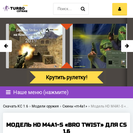
Крутить рулетку!
Наше меню (нажмите)
Скачать КС 1.6
»
Модели оружия
»
Скины «m4a1»
»
Модель HD M4A1-S «Bro Twist» для CS 1.6
МОДЕЛЬ HD M4A1-S «BRO TWIST» ДЛЯ CS
1.6