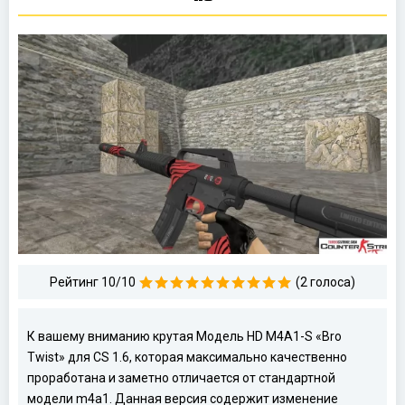
Рейтинг 10/10
(2 голоса)
К вашему вниманию крутая Модель HD M4A1-S «Bro
Twist» для CS 1.6, которая максимально качественно
проработана и заметно отличается от стандартной
модели m4a1. Данная версия содержит изменение