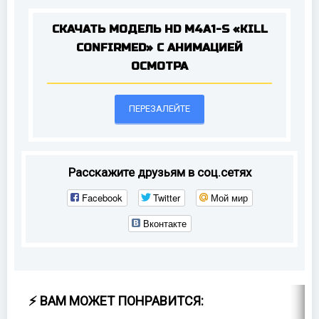
СКАЧАТЬ МОДЕЛЬ HD M4A1-S «KILL
CONFIRMED» С АНИМАЦИЕЙ
ОСМОТРА
ПЕРЕЗАЛЕЙТЕ
Расскажите друзьям в соц.сетях
Facebook
Twitter
Мой мир
Вконтакте
⚡ ВАМ МОЖЕТ ПОНРАВИТСЯ: