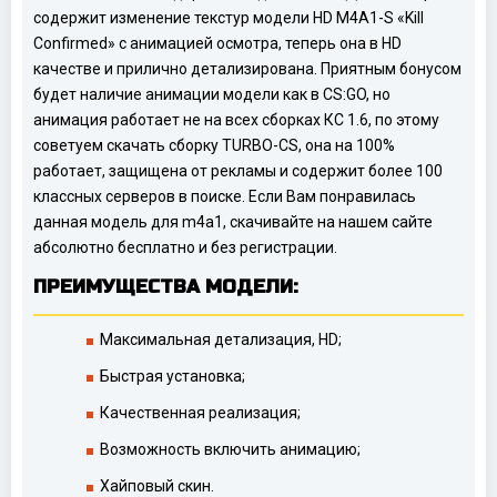
содержит изменение текстур модели HD M4A1-S «Kill
Confirmed» с анимацией осмотра, теперь она в HD
качестве и прилично детализирована. Приятным бонусом
будет наличие анимации модели как в CS:GO, но
анимация работает не на всех сборках КС 1.6, по этому
советуем скачать сборку TURBO-CS, она на 100%
работает, защищена от рекламы и содержит более 100
классных серверов в поиске. Если Вам понравилась
данная модель для m4a1, скачивайте на нашем сайте
абсолютно бесплатно и без регистрации.
ПРЕИМУЩЕСТВА МОДЕЛИ:
Максимальная детализация, HD;
Быстрая установка;
Качественная реализация;
Возможность включить анимацию;
Хайповый скин.