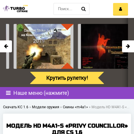
Крутить рулетку!
Наше меню (нажмите)
Скачать КС 1.6
»
Модели оружия
»
Скины «m4a1»
»
Модель HD M4A1-S «Privy Councillor» для CS 1.6
МОДЕЛЬ HD M4A1-S «PRIVY COUNCILLOR»
ДЛЯ CS 1.6