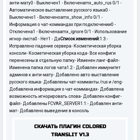
анти-мату
0 - Выключен
1 - Включен
amx_auto_rus 0/1 -
Автоматическое выставление русского языка
0 -
Выключено
1 - Включено
amx_show_info 0/1 -
Информация о чат-коммандах при подключении
0 -
Отключена
1 - Включена
amx_ignore 0/1 - Использование
игнор-листа
0 - Нет
1 - Да
Список изменений:
1.3:
-
Исправлено падение сервера
- Косметическая уборка
консоли
- Косметическая уборка кода
- Все конфиги
перенесены в отдельную папку
- Изменен ланг-файл
-
Изменена папка логов чата
1.2:
- Добавлен иммунитет
админов к анти-мату
- Добавлено авто-выставление
русского языка
- Добавлены чат-комманты /rus и /eng
-
Добавлена информация о чат-коммандах
- Добавлена
возможность игнорировать слова
- Добавлен конфиг-
файл
- Добавлены FCVAR_SERVER
1.1:
- Добавлен анти-
мат
- Добавлено выведение в консоль
СКАЧАТЬ ПЛАГИН COLORED
TRANSLIT V1.3