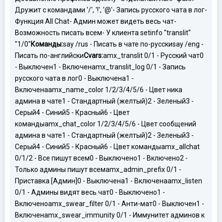
Дружит с командами '/', '!', '@'
- Запись русского чата в лог
-
Функция All Chat
- Админ может видеть весь чат
-
Возможность писать всем
- У клиента setinfo "translit"
"1/0"
Команды:
say /rus - Писать в чате по-русски
say /eng -
Писать по-английски
Cvars:
amx_translit 0/1 - Русский чат
0
- Выключен
1 - Включен
amx_translit_log 0/1 - Запись
русского чата в лог
0 - Выключена
1 -
Включена
amx_name_color 1/2/3/4/5/6 - Цвет ника
админа в чате
1 - Стандартный (желтый)
2 - Зеленый
3 -
Серый
4 - Синий
5 - Красный
6 - Цвет
команды
amx_chat_color 1/2/3/4/5/6 - Цвет сообщений
админа в чате
1 - Стандартный (желтый)
2 - Зеленый
3 -
Серый
4 - Синий
5 - Красный
6 - Цвет команды
amx_allchat
0/1/2 - Все пишут всем
0 - Выключено
1 - Включено
2 -
Только админы пишут всем
amx_admin_prefix 0/1 -
Приставка [Админ]
0 - Выключена
1 - Включена
amx_listen
0/1 - Админы видят весь чат
0 - Выключено
1 -
Включено
amx_swear_filter 0/1 - Анти-мат
0 - Выключен
1 -
Включен
amx_swear_immunity 0/1 - Иммунитет админов к