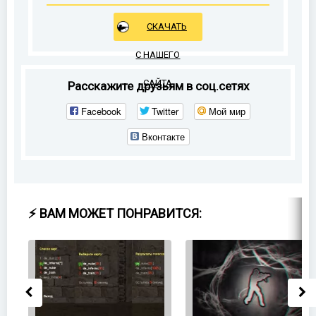
СКАЧАТЬ
С НАШЕГО
САЙТА
Расскажите друзьям в соц.сетях
Facebook
Twitter
Мой мир
Вконтакте
⚡ ВАМ МОЖЕТ ПОНРАВИТСЯ: