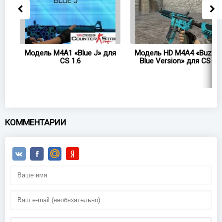
A1
Модель M4A1 «Blue J» для
Модель HD M4A4 «Buzz Ki
CS 1.6
Blue Version» для CS 1.6
КОММЕНТАРИИ