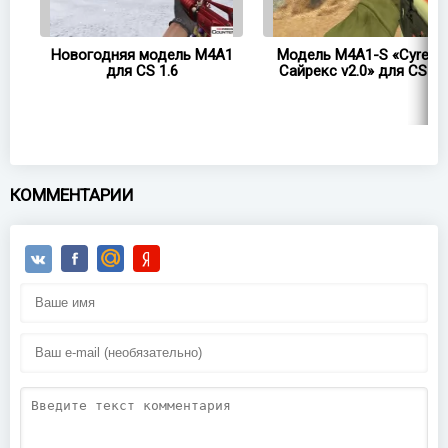
ь
Новогодняя модель M4A1
Модель M4A1-S «Cyrex 
1.6
для CS 1.6
Сайрекс v2.0» для CS 1.
КОММЕНТАРИИ