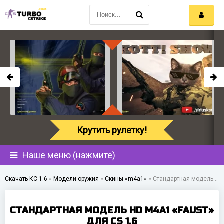
Крутить рулетку!
Наше меню (нажмите)
Скачать КС 1.6
»
Модели оружия
»
Скины «m4a1»
»
Стандартная модель HD M4A1 «Faust» для CS 1.6
СТАНДАРТНАЯ МОДЕЛЬ HD M4A1 «FAUST»
ДЛЯ CS 1.6