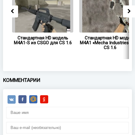
D
Стандартная HD модель
Стандартная HD модел
.6
M4A1-S из CSGO для CS 1.6
M4A1 «Mecha Industries» 
CS 1.6
КОММЕНТАРИИ