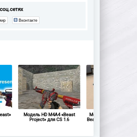
соц.сетях
мир
Вконтакте
ast»
Модель HD M4A4 «Beast
Модель HD M4A1-S «Hy
Project» для CS 1.6
Beast» с анимацией осм
для CS 1.6