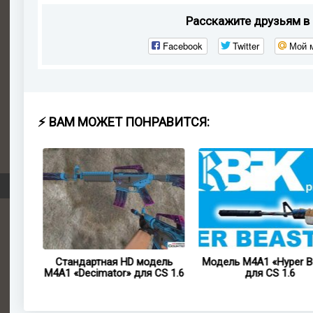
Расскажите друзьям в 
Facebook
Twitter
Мой 
⚡ ВАМ МОЖЕТ ПОНРАВИТСЯ:
ель
Стандартная HD модель
Модель M4A1 «Hyper Be
» для
M4A1 «Decimator» для CS 1.6
для CS 1.6