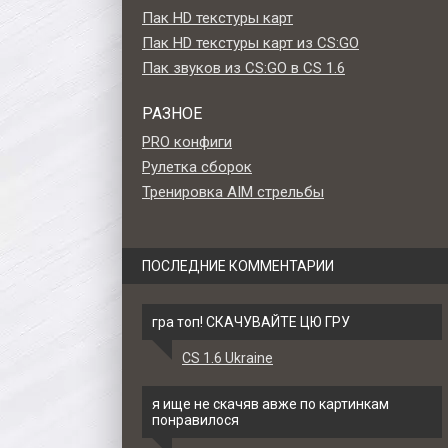
Пак HD текстуры карт
Пак HD текстуры карт из CS:GO
Пак звуков из CS:GO в CS 1.6
РАЗНОЕ
PRO конфиги
Рулетка сборок
Тренировка AIM стрельбы
ПОСЛЕДНИЕ КОММЕНТАРИИ
гра топ! СКАЧУВАЙТЕ ЦЮ ГРУ
CS 1.6 Ukraine
yper
Стандартная HD модель
Стандартная HD мод
мотра
M4A1-S из CSGO для CS 1.6
M4A1 «Mecha Industries
я ище не скачяв авже по картинкам
CS 1.6
понравилося