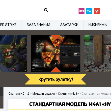
ins
tw
yt
ER STRIKE
БАЗА ЗНАНИЙ
АВАТАРКИ
НИКНЕЙМЫ
Крутить рулетку!
Скачать КС 1.6
»
Модели оружия
»
Скины «m4a1»
»
Стандартная модель
СТАНДАРТНАЯ МОДЕЛЬ M4A1 «HYP