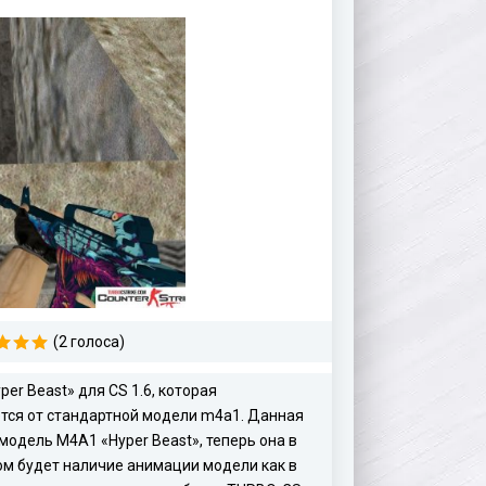
(2 голоса)
r Beast» для CS 1.6, которая
тся от стандартной модели m4a1. Данная
одель M4A1 «Hyper Beast», теперь она в
ом будет наличие анимации модели как в