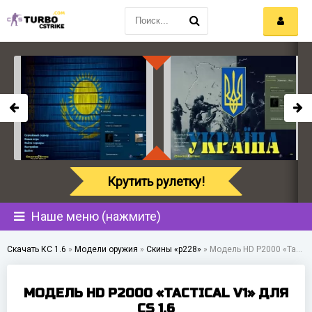
Крутить рулетку!
Наше меню (нажмите)
Скачать КС 1.6
»
Модели оружия
»
Скины «p228»
»
Модель HD P2000 «Tactical v1» для CS 1.6
МОДЕЛЬ HD P2000 «TACTICAL V1» ДЛЯ
CS 1.6