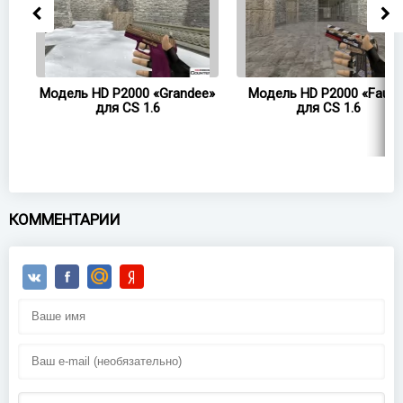
o
Модель HD P2000 «Grandee»
Модель HD P2000 «Faust
для CS 1.6
для CS 1.6
КОММЕНТАРИИ