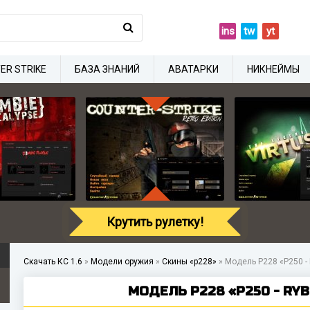
ins
tw
yt
ER STRIKE
БАЗА ЗНАНИЙ
АВАТАРКИ
НИКНЕЙМЫ
Крутить рулетку!
Скачать КС 1.6
»
Модели оружия
»
Скины «p228»
»
Модель P228 «P250 - 
МОДЕЛЬ P228 «P250 - RYB