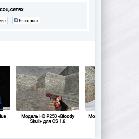
соц.сетях
мир
Вконтакте
lue
Модель HD P250 «Bloody
Модель HD P250 «Area 
Skull» для CS 1.6
для CS 1.6