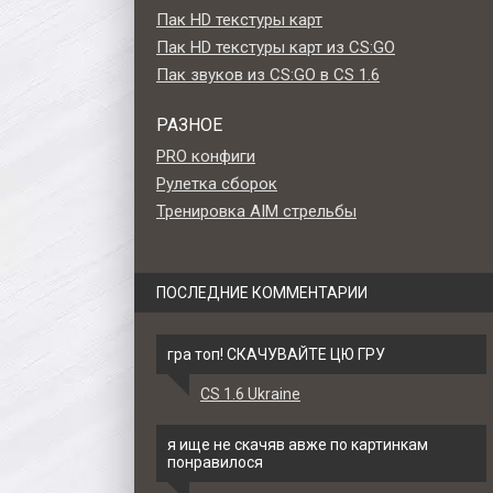
Пак HD текстуры карт
Пак HD текстуры карт из CS:GO
Пак звуков из CS:GO в CS 1.6
РАЗНОЕ
PRO конфиги
Рулетка сборок
Тренировка AIM стрельбы
ПОСЛЕДНИЕ КОММЕНТАРИИ
гра топ! СКАЧУВАЙТЕ ЦЮ ГРУ
CS 1.6 Ukraine
 51»
Модель P228 «P250 -
Модель P228 «P250 - S
Франклин» для CS 1.6
Invaders» для CS 1.
я ище не скачяв авже по картинкам
понравилося