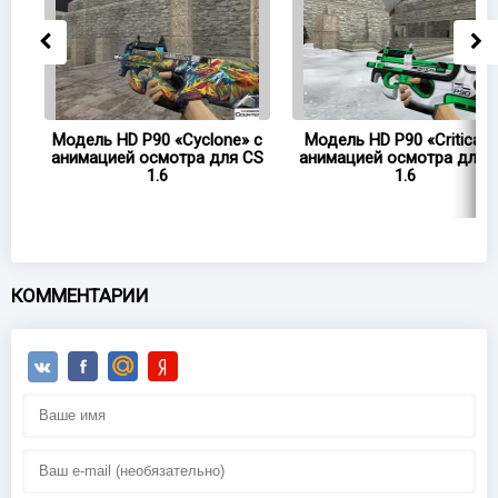
 с
Модель HD P90 «Cyclone» с
Модель HD P90 «Critical»
CS
анимацией осмотра для CS
анимацией осмотра для 
1.6
1.6
КОММЕНТАРИИ