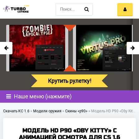
Крутить рулетку!
Наше меню (нажмите)
Скачать КС 1.6
»
Модели оружия
»
Скины «p90»
»
Модель HD P90 «Dby Kitty» с анимацией осмотра для CS 1.6
МОДЕЛЬ HD P90 «DBY KITTY» С
АНИМАЦИЕЙ ОСМОТРА ДЛЯ CS 1.6