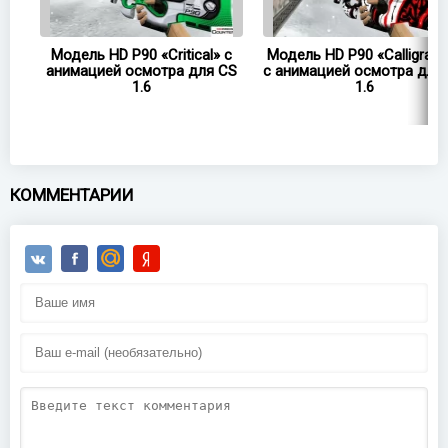
 с
Модель HD P90 «Critical» с
Модель HD P90 «Calligraph
CS
анимацией осмотра для CS
с анимацией осмотра для
1.6
1.6
КОММЕНТАРИИ