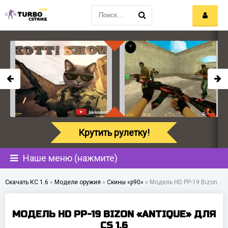
Крутить рулетку!
Наше меню (нажмите)
Скачать КС 1.6
»
Модели оружия
»
Скины «p90»
»
Модель HD PP-19 Bizon «Antique» для CS 1.6
МОДЕЛЬ HD PP-19 BIZON «ANTIQUE» ДЛЯ
CS 1.6