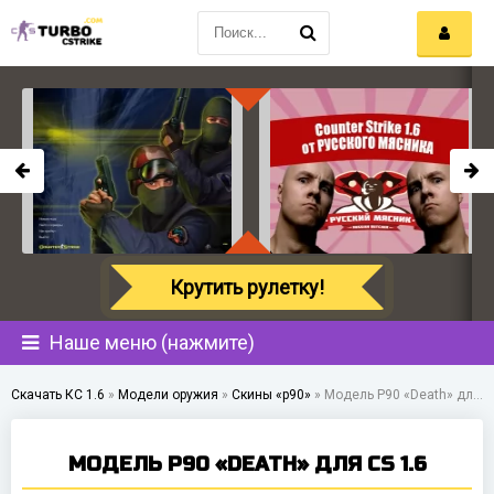
Крутить рулетку!
Наше меню (нажмите)
Скачать КС 1.6
»
Модели оружия
»
Скины «p90»
»
Модель P90 «Death» для CS 1.6
МОДЕЛЬ P90 «DEATH» ДЛЯ CS 1.6