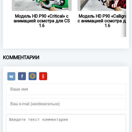
Модель HD P90 «Critical» с
Модель HD P90 «Calligraph
.6
анимацией осмотра для CS
с анимацией осмотра для
1.6
1.6
КОММЕНТАРИИ