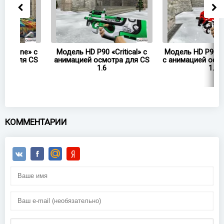
 с
Модель HD P90 «Critical» с
Модель HD P90 «Calligraph
CS
анимацией осмотра для CS
с анимацией осмотра для
1.6
1.6
КОММЕНТАРИИ