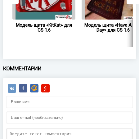
t
Модель щита «KitKat» для
Модель щита «Have A Ni
CS 1.6
Day» для CS 1.6
КОММЕНТАРИИ