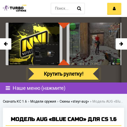
Крутить рулетку!
Наше меню (нажмите)
Скачать КС 1.6
»
Модели оружия
»
Скины «steyr-aug»
»
Модель AUG «Blue Camo» для CS 1.6
МОДЕЛЬ AUG «BLUE CAMO» ДЛЯ CS 1.6