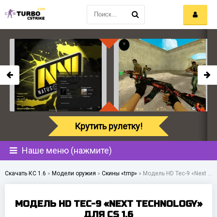
Крутить рулетку!
Наше меню (нажмите)
Скачать КС 1.6
»
Модели оружия
»
Скины «tmp»
»
Модель HD Tec-9 «Next Technology» для CS 1.6
МОДЕЛЬ HD TEC-9 «NEXT TECHNOLOGY»
ДЛЯ CS 1.6