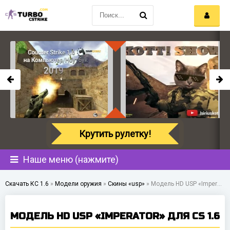
Крутить рулетку!
Наше меню (нажмите)
Скачать КС 1.6
»
Модели оружия
»
Скины «usp»
»
Модель HD USP «Imperator» для CS 1.6
МОДЕЛЬ HD USP «IMPERATOR» ДЛЯ CS 1.6