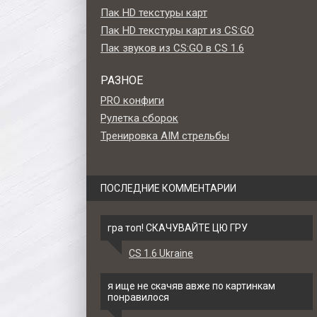
Пак HD текстуры карт
Пак HD текстуры карт из CS:GO
Пак звуков из CS:GO в CS 1.6
РАЗНОЕ
PRO конфиги
Рулетка сборок
Тренировка AIM стрельбы
ПОСЛЕДНИЕ КОММЕНТАРИИ
гра топ! СКАЧУВАЙТЕ ЦЮ ГРУ
CS 1.6 Ukraine
USP»
Стандартная модель USP
Стандартная модель 
«Cyrex» для CS 1.6
«Corvus» для CS 1.
я ище не скачяв авже по картинкам
понравилося