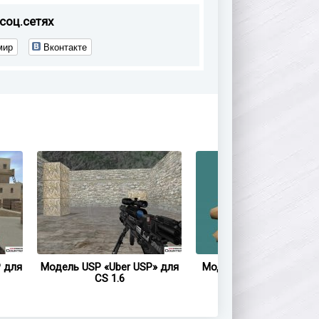
соц.сетях
мир
Вконтакте
 для
Модель USP «Uber USP» для
Модель USP «Chicken U
CS 1.6
для CS 1.6