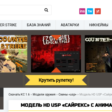
ins
tw
yt
ER STRIKE
БАЗА ЗНАНИЙ
АВАТАРКИ
НИКНЕЙМЫ
Крутить рулетку!
Скачать КС 1.6
»
Модели оружия
»
Скины «usp»
»
Модель HD USP «Сайре
МОДЕЛЬ HD USP «САЙРЕКС» С АНИМА