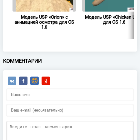
ля
Модель USP «Orion» с
Модель USP «Chicken US
анимацией осмотра для CS
для CS 1.6
1.6
КОММЕНТАРИИ