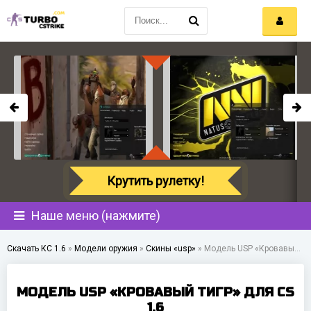
Крутить рулетку!
Наше меню (нажмите)
Скачать КС 1.6
»
Модели оружия
»
Скины «usp»
»
Модель USP «Кровавый тигр» для CS 1.6
МОДЕЛЬ USP «КРОВАВЫЙ ТИГР» ДЛЯ CS
1.6