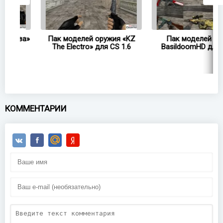
ва»
Пак моделей оружия «KZ
Пак моделей оружия
The Electro» для CS 1.6
BasildoomHD для CS 1.6
КОММЕНТАРИИ