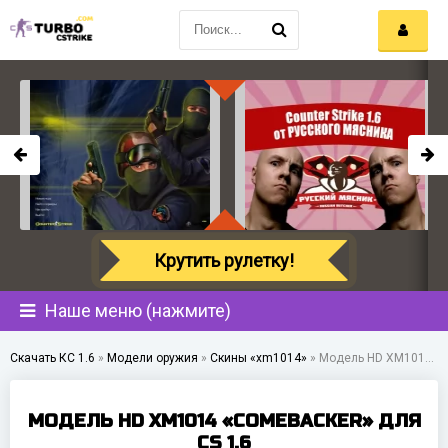
Крутить рулетку!
Наше меню (нажмите)
Скачать КС 1.6
»
Модели оружия
»
Скины «xm1014»
»
Модель HD XM1014 «Comebacker» для CS 1.6
МОДЕЛЬ HD XM1014 «COMEBACKER» ДЛЯ
CS 1.6