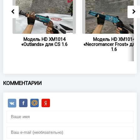
014
Модель HD XM1014
Модель HD XM1014
«Outlands» для CS 1.6
«Necromancer Frost» для 
1.6
КОММЕНТАРИИ