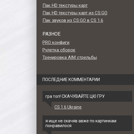
Пак HD текстуры карт
Пак HD текстуры карт из CS:GO
Пак звуков из CS:GO в CS 1.6
РАЗНОЕ
PRO конфиги
Рулетка сборок
Тренировка AIM стрельбы
ПОСЛЕДНИЕ КОММЕНТАРИИ
гра топ! СКАЧУВАЙТЕ ЦЮ ГРУ
CS 1.6 Ukraine
ion -
Стандартная модель ножа
Стандартная модель 
«Damascus Steel» для CS 1.6
«Case Hardened» для CS
я ище не скачяв авже по картинкам
понравилося