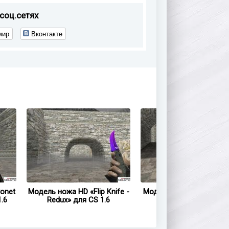
соц.сетях
мир
Вконтакте
onet
Модель ножа HD «Flip Knife -
Модель ножа HD «Falchi
.6
Redux» для CS 1.6
Redux» для CS 1.6