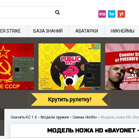
ins
tw
yt
ER STRIKE
БАЗА ЗНАНИЙ
АВАТАРКИ
НИКНЕЙМЫ
Крутить рулетку!
Скачать КС 1.6
»
Модели оружия
»
Скины «knife»
»
Модель ножа HD «Bay
МОДЕЛЬ НОЖА HD «BAYONET - 