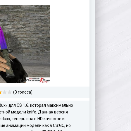
(3 голоса)
ux» для CS 1.6, которая максимально
ртной модели knife. Данная версия
dux», теперь она в HD качестве и
ие анимации модели как в CS:GO, но