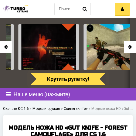
Крутить рулетку!
Наше меню (нажмите)
Скачать КС 1.6
»
Модели оружия
»
Скины «knife»
»
Модель ножа HD «Gut Knife - Forest Camouflage» для CS 1.6
МОДЕЛЬ НОЖА HD «GUT KNIFE - FOREST
CAMOUFLAGE» ДЛЯ CS 1.6