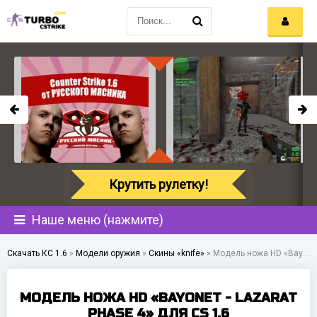
Крутить рулетку!
Наше меню (нажмите)
Скачать КС 1.6
»
Модели оружия
»
Скины «knife»
»
Модель ножа HD «Bayonet - Lazarat Phase 4» для CS 1.6
МОДЕЛЬ НОЖА HD «BAYONET - LAZARAT
PHASE 4» ДЛЯ CS 1.6