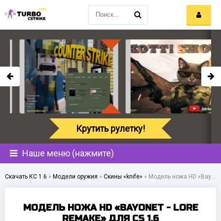
Крутить рулетку!
Наше меню (нажмите)
Скачать КС 1.6
»
Модели оружия
»
Скины «knife»
»
Модель ножа HD «Bayonet - Lore Remake» для CS 1.6
МОДЕЛЬ НОЖА HD «BAYONET - LORE
REMAKE» ДЛЯ CS 1.6