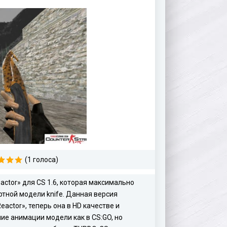
(1 голоса)
actor» для CS 1.6, которая максимально
ртной модели knife. Данная версия
eactor», теперь она в HD качестве и
ие анимации модели как в CS:GO, но