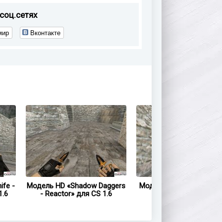
соц.сетях
мир
Вконтакте
ife -
Модель HD «Shadow Daggers
Модель ножа HD «Bayon
1.6
- Reactor» для CS 1.6
Reactor» для CS 1.6