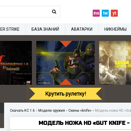
ins
tw
yt
ER STRIKE
БАЗА ЗНАНИЙ
АВАТАРКИ
НИКНЕЙМЫ
Крутить рулетку!
Скачать КС 1.6
»
Модели оружия
»
Скины «knife»
»
Модель ножа HD «Gut 
МОДЕЛЬ НОЖА HD «GUT KNIFE - 