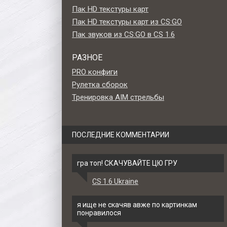
Пак HD текстуры карт
Пак HD текстуры карт из CS:GO
Пак звуков из CS:GO в CS 1.6
РАЗНОЕ
PRO конфиги
Рулетка сборок
Тренировка AIM стрельбы
ПОСЛЕДНИЕ КОММЕНТАРИИ
гра топ! СКАЧУВАЙТЕ ЦЮ ГРУ
CS 1.6 Ukraine
et -
Модель ножа HD «Stiletto -
Модель ножа HD «M
6
Reactor» для CS 1.6
Bayonet - Reactor» для C
я ище не скачяв авже по картинкам
понравилося