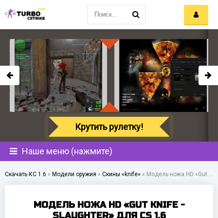
Крутить рулетку!
Наше меню (нажмите)
Скачать КС 1.6
»
Модели оружия
»
Скины «knife»
»
Модель ножа HD «Gut Knife - Slaughter» для CS 1.6
МОДЕЛЬ НОЖА HD «GUT KNIFE -
SLAUGHTER» ДЛЯ CS 1.6