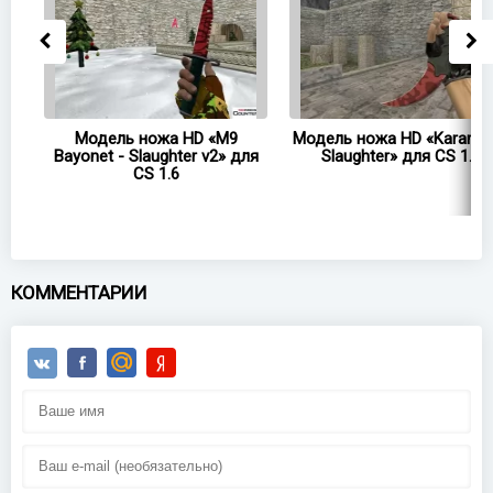
Модель ножа HD «M9
Модель ножа HD «Karambit
CS
Bayonet - Slaughter v2» для
Slaughter» для CS 1.6
CS 1.6
КОММЕНТАРИИ