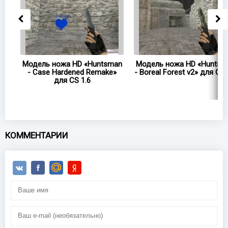
man
Модель ножа HD «Huntsman
Модель ножа HD «Huntsm
.6
- Case Hardened Remake»
- Boreal Forest v2» для CS 
для CS 1.6
КОММЕНТАРИИ