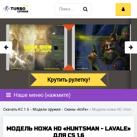
Крутить рулетку!
Наше меню (нажмите)
Скачать КС 1.6
»
Модели оружия
»
Скины «knife»
»
Модель ножа HD «Huntsman - Lavale» для CS 1.6
МОДЕЛЬ НОЖА HD «HUNTSMAN - LAVALE»
ДЛЯ CS 1.6