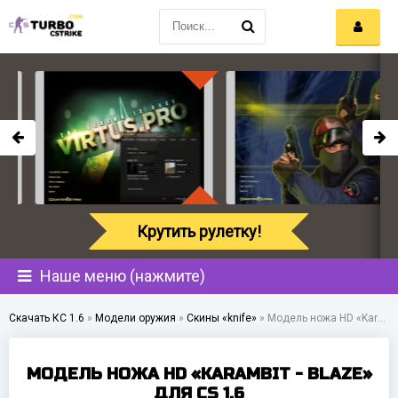
Крутить рулетку!
Наше меню (нажмите)
Скачать КС 1.6
»
Модели оружия
»
Скины «knife»
»
Модель ножа HD «Karambit - Blaze» для CS 1.6
МОДЕЛЬ НОЖА HD «KARAMBIT - BLAZE»
ДЛЯ CS 1.6