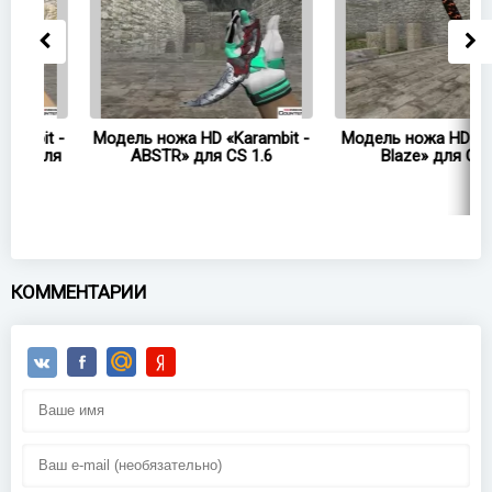
t -
Модель ножа HD «Karambit -
Модель ножа HD «Bayonet
ля
ABSTR» для CS 1.6
Blaze» для CS 1.6
КОММЕНТАРИИ