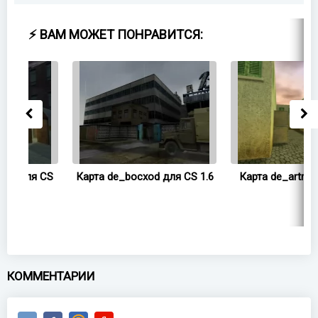
⚡ ВАМ МОЖЕТ ПОНРАВИТСЯ:
CS
Карта de_bocxod для CS 1.6
Карта de_artrol для CS 1.
КОММЕНТАРИИ