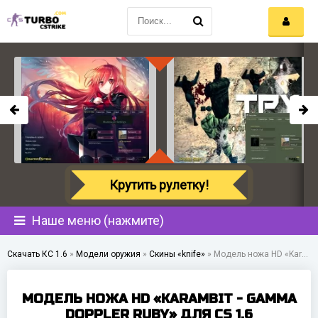
Крутить рулетку!
Наше меню (нажмите)
Скачать КС 1.6
»
Модели оружия
»
Скины «knife»
»
Модель ножа HD «Karambit - Gamma Doppler Ruby» для CS 1.6
МОДЕЛЬ НОЖА HD «KARAMBIT - GAMMA
DOPPLER RUBY» ДЛЯ CS 1.6