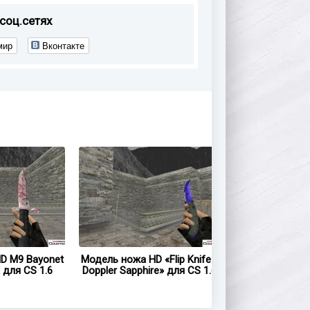
соц.сетях
мир
Вконтакте
onet
Модель ножа HD «Flip Knife -
Модель ножа HD «Butter
.6
Doppler Sapphire» для CS 1.6
Knife - Doppler Sapphire»
CS 1.6