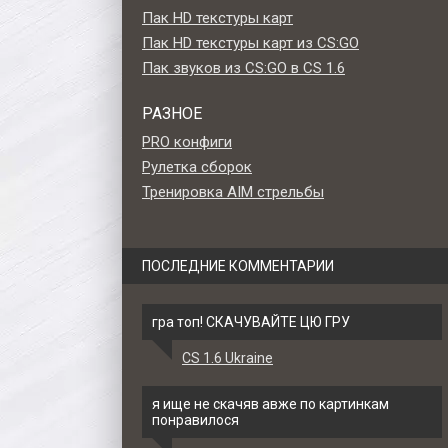
Пак HD текстуры карт
Пак HD текстуры карт из CS:GO
Пак звуков из CS:GO в CS 1.6
РАЗНОЕ
PRO конфиги
Рулетка сборок
Тренировка AIM стрельбы
ПОСЛЕДНИЕ КОММЕНТАРИИ
гра топ! СКАЧУВАЙТЕ ЦЮ ГРУ
CS 1.6 Ukraine
rfly
Модель ножа HD «Stiletto -
Модель ножа HD «Karam
» для
Sapphire» для CS 1.6
Doppler Sapphire» для C
я ище не скачяв авже по картинкам
понравилося