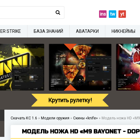
ins
tw
yt
ER STRIKE
БАЗА ЗНАНИЙ
АВАТАРКИ
НИКНЕЙМЫ
Крутить рулетку!
Скачать КС 1.6
»
Модели оружия
»
Скины «knife»
»
Модель ножа HD «M9 B
МОДЕЛЬ НОЖА HD «M9 BAYONET - DOPP