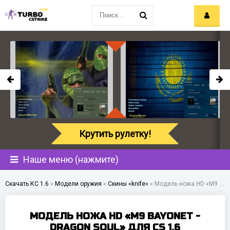
Крутить рулетку!
Наше меню (нажмите)
Скачать КС 1.6
»
Модели оружия
»
Скины «knife»
»
Модель ножа HD «M9 Bayonet - Dragon Soul» для CS 1.6
МОДЕЛЬ НОЖА HD «M9 BAYONET -
DRAGON SOUL» ДЛЯ CS 1.6