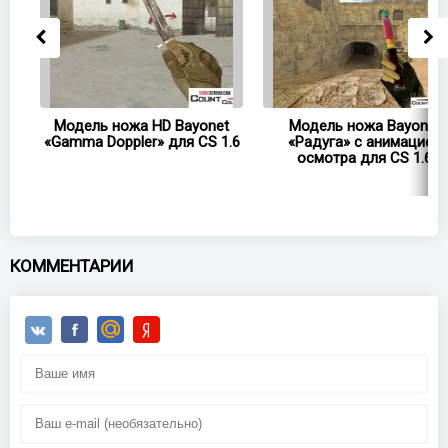
net
Модель ножа HD Bayonet
Модель ножа Bayonet
6
«Gamma Doppler» для CS 1.6
«Радуга» с анимацией
осмотра для CS 1.6
КОММЕНТАРИИ