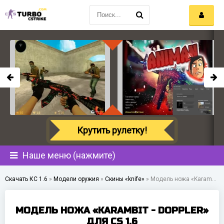
Крутить рулетку!
Наше меню (нажмите)
Скачать КС 1.6
»
Модели оружия
»
Скины «knife»
»
Модель ножа «Karambit - Doppler» для CS 1.6
МОДЕЛЬ НОЖА «KARAMBIT - DOPPLER»
ДЛЯ CS 1.6