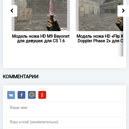
жа
Модель ножа HD M9 Bayonet
Модель ножа HD «Flip Knif
1.6
для девушек для CS 1.6
Doppler Phase 2» для CS 1
КОММЕНТАРИИ