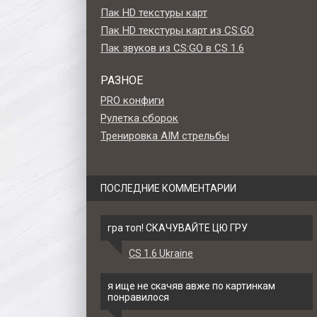
Пак HD текстуры карт
Пак HD текстуры карт из CS:GO
Пак звуков из CS:GO в CS 1.6
РАЗНОЕ
PRO конфиги
Рулетка сборок
Тренировка AIM стрельбы
ПОСЛЕДНИЕ КОММЕНТАРИИ
гра топ! СКАЧУВАЙТЕ ЦЮ ГРУ
CS 1.6 Ukraine
bit -
Стандартная HD модель
Модель ножа «Нож-баб
6
нож-бабочка из CSGO для
- Градиент» для CS 1
я ище не скачяв авже по картинкам
CS 1.6
понравилося