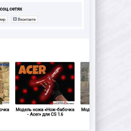
соц.сетях
мир
Вконтакте
очка
Модель ножа «Нож-бабочка
Модель ножа HD «Karamb
- Acer» для CS 1.6
Combat» для CS 1.6