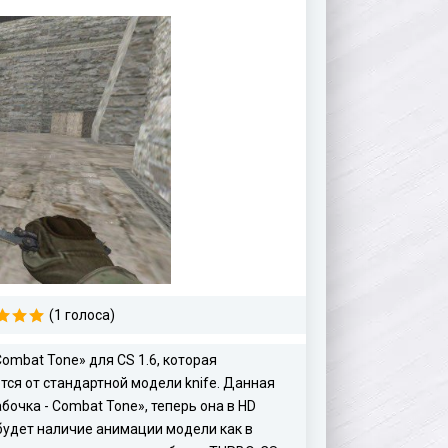
(1 голоса)
mbat Tone» для CS 1.6, которая
ся от стандартной модели knife. Данная
очка - Combat Tone», теперь она в HD
будет наличие анимации модели как в