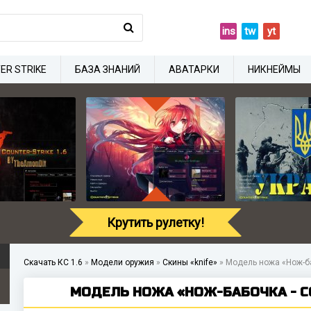
ins
tw
yt
ER STRIKE
БАЗА ЗНАНИЙ
АВАТАРКИ
НИКНЕЙМЫ
Крутить рулетку!
Скачать КС 1.6
»
Модели оружия
»
Скины «knife»
»
Модель ножа «Нож-ба
МОДЕЛЬ НОЖА «НОЖ-БАБОЧКА - CO