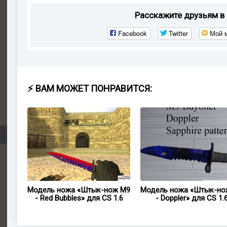
Расскажите друзьям в 
Facebook
Twitter
Мой 
⚡ ВАМ МОЖЕТ ПОНРАВИТСЯ:
ож M9
Модель ножа «Штык-нож M9
Модель ножа «Штык-но
.6
- Red Bubbles» для CS 1.6
- Doppler» для CS 1.