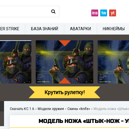
ins
tw
yt
ER STRIKE
БАЗА ЗНАНИЙ
АВАТАРКИ
НИКНЕЙМЫ
Крутить рулетку!
Скачать КС 1.6
»
Модели оружия
»
Скины «knife»
»
Модель ножа «Штык-н
МОДЕЛЬ НОЖА «ШТЫК-НОЖ - УБ