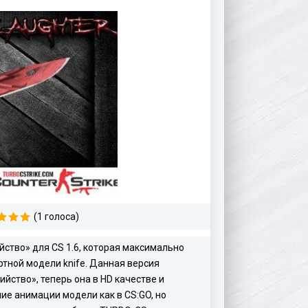
(1 голоса)
ство» для CS 1.6, которая максимально
ртной модели knife. Данная версия
йство», теперь она в HD качестве и
ие анимации модели как в CS:GO, но