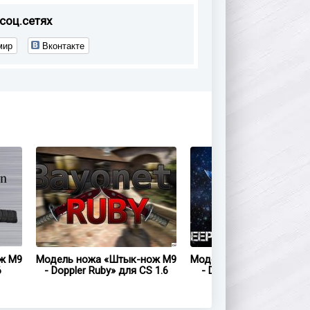
соц.сетях
мир
Вконтакте
ж M9
Модель ножа «Штык-нож M9
Модель ножа «Штык-но
6
- Doppler Ruby» для CS 1.6
- Deep Space» для CS 1