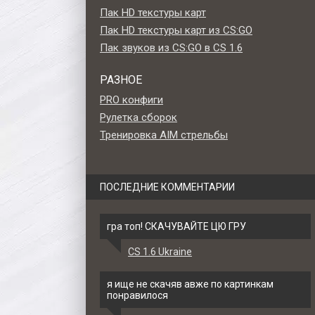
Пак HD текстуры карт
Пак HD текстуры карт из CS:GO
Пак звуков из CS:GO в CS 1.6
РАЗНОЕ
PRO конфиги
Рулетка сборок
Тренировка AIM стрельбы
ПОСЛЕДНИЕ КОММЕНТАРИИ
гра топ! СКАЧУВАЙТЕ ЦЮ ГРУ
CS 1.6 Ukraine
ож M9
Модель ножа «Штык-нож M9
Модель ножа «Штык-н
1.6
- Убийство» для CS 1.6
- Зуб тигра» для CS 1
я ище не скачяв авже по картинкам
понравилося