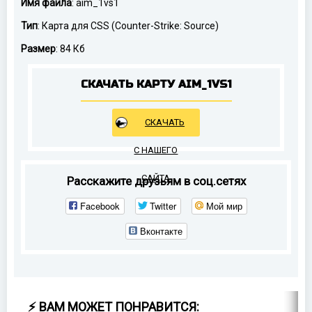
Имя файла
: aim_1vs1
Тип
: Карта для CSS (Counter-Strike: Source)
Размер
: 84 Кб
СКАЧАТЬ КАРТУ AIM_1VS1
СКАЧАТЬ
С НАШЕГО
САЙТА
Расскажите друзьям в соц.сетях
Facebook
Twitter
Мой мир
Вконтакте
⚡ ВАМ МОЖЕТ ПОНРАВИТСЯ: