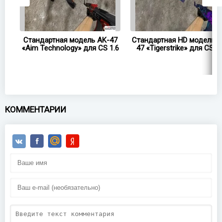
47
Стандартная модель AK-47
Стандартная HD модель A
«Aim Technology» для CS 1.6
47 «Tigerstrike» для CS 1.
КОММЕНТАРИИ